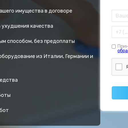
вашего имущества в договоре
ез ухудшения качества
ым способом, без предоплаты
При
обра
оборудование из Италии, Германии и
редства
боты
абот