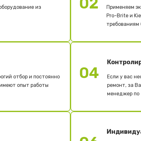
02
оборудование из
Применяем эк
Pro-Brite и K
требованиям 
Контроли
04
огий отбор и постоянно
Если у вас н
 имеют опыт работы
ремонт, за В
менеджер по 
Индивиду