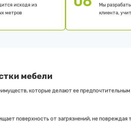
06
дится исходя из
Мы разрабаты
ых метров
клиента, учи
стки мебели
еимуществ, которые делают ее предпочтительным
щает поверхность от загрязнений, не повреждая т