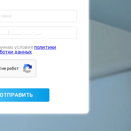
нимаю условия
политики
ботки данных
Я нe poбoт